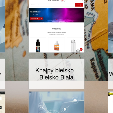
Knajpy bielsko -
w
W
Bielsko Biała