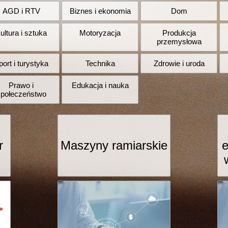
AGD i RTV
Biznes i ekonomia
Dom
ultura i sztuka
Motoryzacja
Produkcja
przemysłowa
port i turystyka
Technika
Zdrowie i uroda
Prawo i
Edukacja i nauka
społeczeństwo
r
Maszyny ramiarskie
e