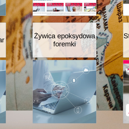
Żywica epoksydowa
S
ar
foremki