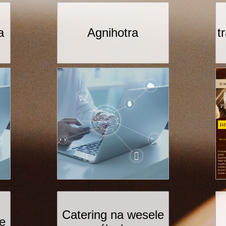
a
Agnihotra
t
Catering na wesele
ie