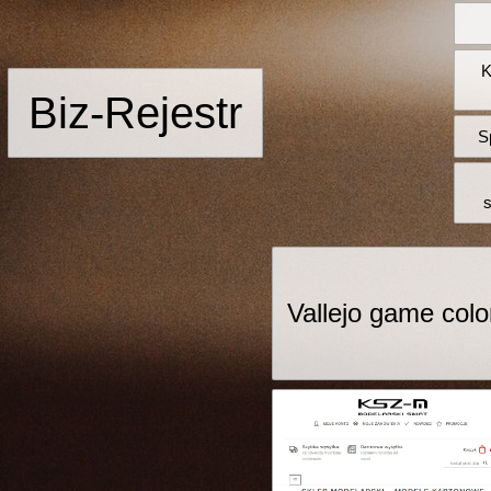
K
Biz-Rejestr
S
Vallejo game colo