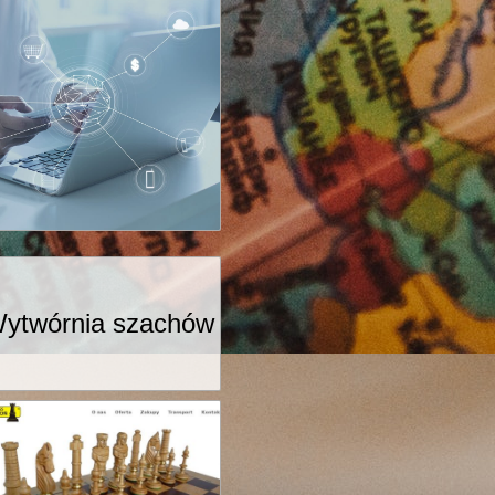
ytwórnia szachów