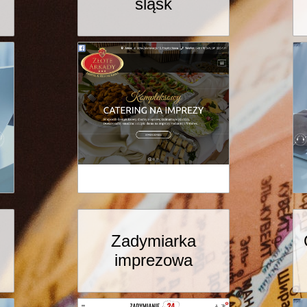
śląsk
Zadymiarka
imprezowa