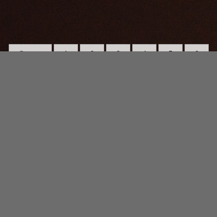
Strona:
1
2
3
4
5
6
7
8
9
10
11
12
13
14
15
16
17
18
19
20
21
22
23
24
25
26
27
28
29
30
31
32
33
34
35
36
37
38
39
40
41
42
43
44
45
46
47
48
49
50
51
52
53
54
55