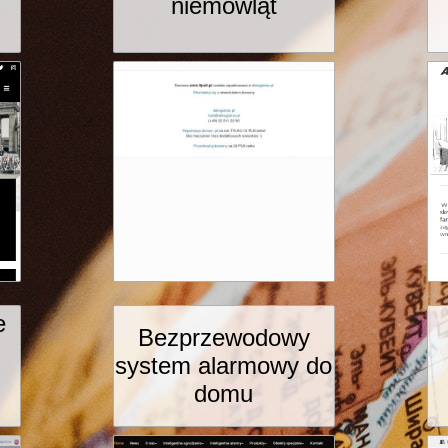
niemowląt
e
Bezprzewodowy
system alarmowy do
domu