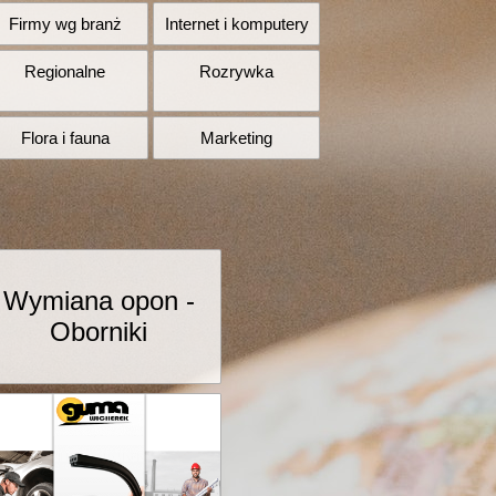
Firmy wg branż
Internet i komputery
Regionalne
Rozrywka
Flora i fauna
Marketing
Wymiana opon -
Oborniki