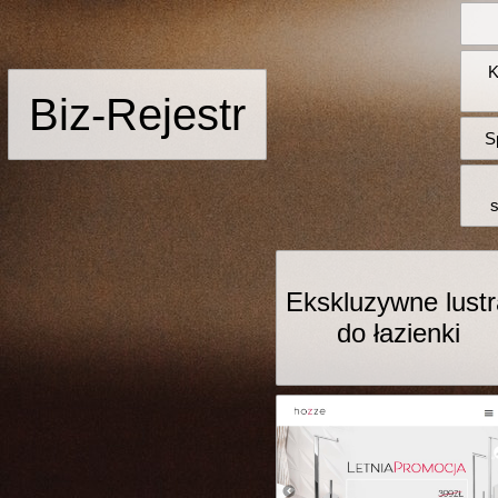
K
Biz-Rejestr
S
Ekskluzywne lust
do łazienki