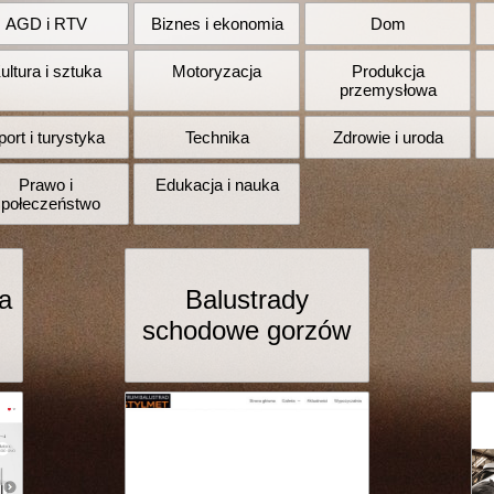
AGD i RTV
Biznes i ekonomia
Dom
ultura i sztuka
Motoryzacja
Produkcja
przemysłowa
port i turystyka
Technika
Zdrowie i uroda
Prawo i
Edukacja i nauka
społeczeństwo
ra
Balustrady
schodowe gorzów