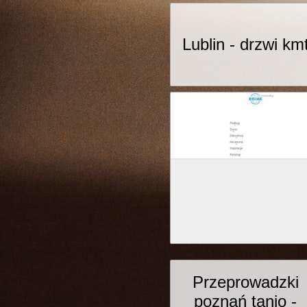
Lublin - drzwi km
Przeprowadzki
poznań tanio -