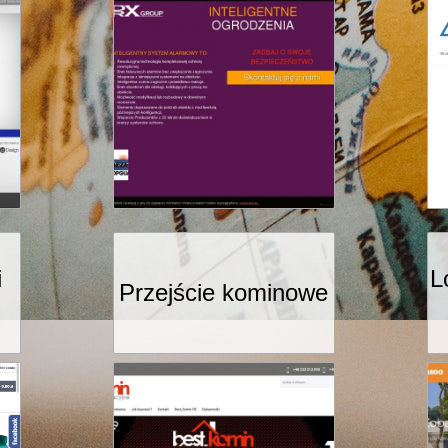
i
L
Przejście kominowe