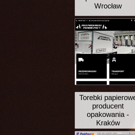
Wrocław
Torebki papierow
producent
opakowania -
Kraków