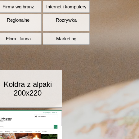
Firmy wg branż
Internet i komputery
Regionalne
Rozrywka
Flora i fauna
Marketing
Kołdra z alpaki
200x220