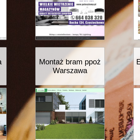
a
Montaż bram ppoż
E
Warszawa