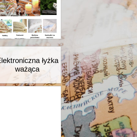
lektroniczna łyżka
ważąca