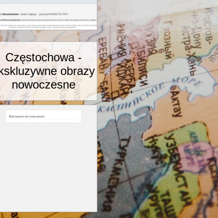
Częstochowa -
kskluzywne obrazy
nowoczesne