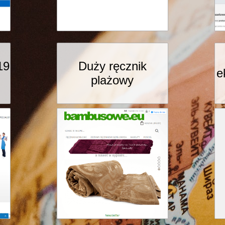
19
Duży ręcznik
e
plażowy