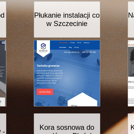
od
Płukanie instalacji co
N
w Szczecinie
Kora sosnowa do
K
 -