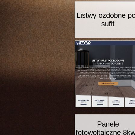
Listwy ozdobne p
sufit
Panele
fotowoltaiczne 8kw