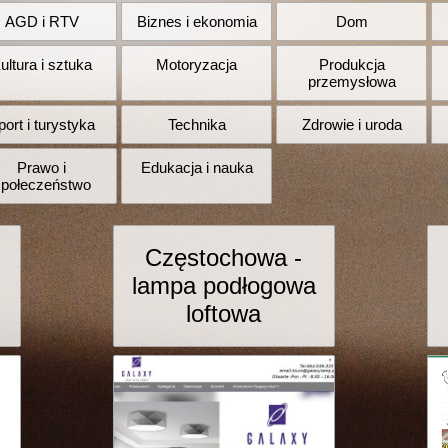
AGD i RTV
Biznes i ekonomia
Dom
ultura i sztuka
Motoryzacja
Produkcja
przemysłowa
port i turystyka
Technika
Zdrowie i uroda
Prawo i
Edukacja i nauka
społeczeństwo
Częstochowa -
lampa podłogowa
loftowa